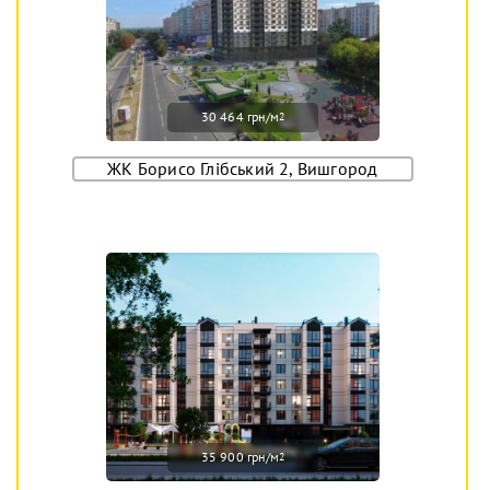
30 464 грн/м
2
ЖК Борисо Глібський 2, Вишгород
35 900 грн/м
2