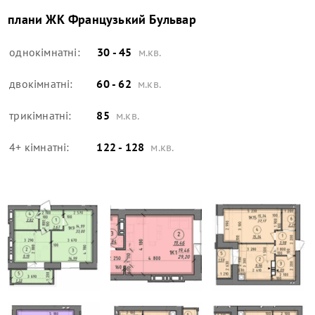
плани
ЖК Французький Бульвар
однокімнатні:
30 - 45
м.кв.
двокімнатні:
60 - 62
м.кв.
трикімнатні:
85
м.кв.
4+ кімнатні:
122 - 128
м.кв.