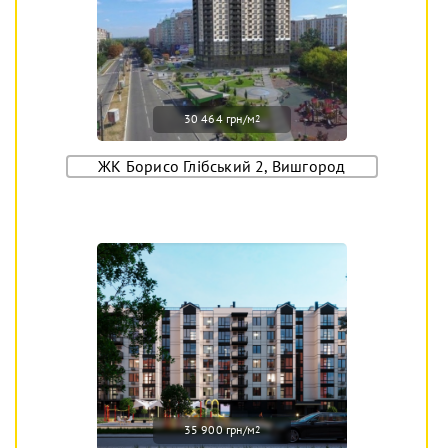
30 464 грн/м
2
ЖК Борисо Глібський 2, Вишгород
35 900 грн/м
2