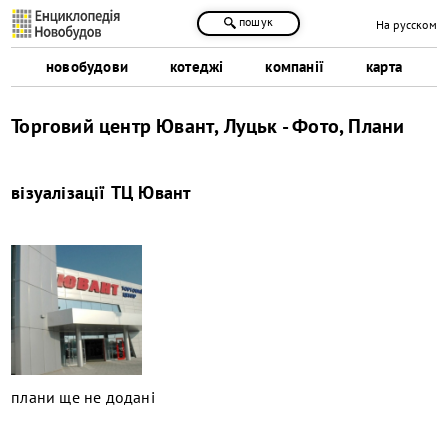
пошук
На русском
новобудови
котеджі
компанії
карта
Торговий центр Ювант, Луцьк - Фото, Плани
візуалізації
ТЦ Ювант
плани ще не додані