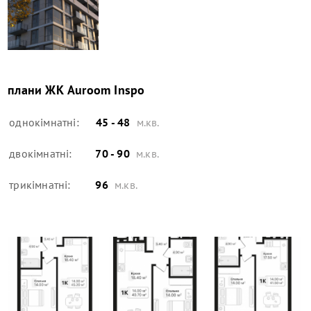
плани
ЖК Auroom Inspo
однокімнатні:
45 - 48
м.кв.
двокімнатні:
70 - 90
м.кв.
трикімнатні:
96
м.кв.