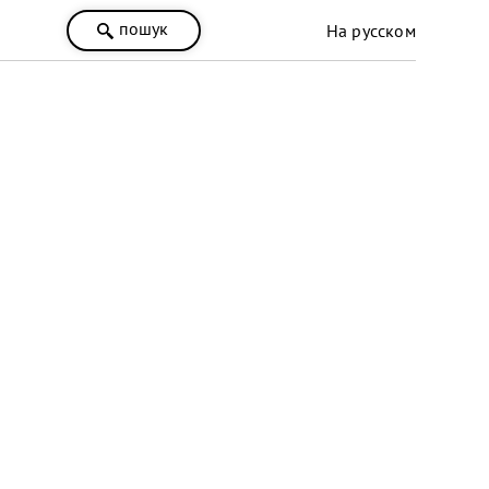
пошук
На русском