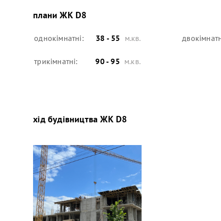
плани
ЖК D8
однокімнатні:
38 - 55
м.кв.
двокімнатн
трикімнатні:
90 - 95
м.кв.
хід будівництва
ЖК D8