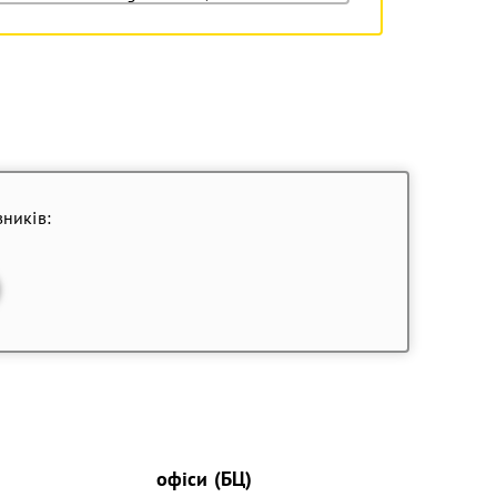
ників:
офіси (БЦ)