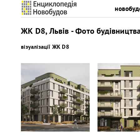
новобуд
ЖК D8, Львів - Фото будівництв
візуалізації
ЖК D8