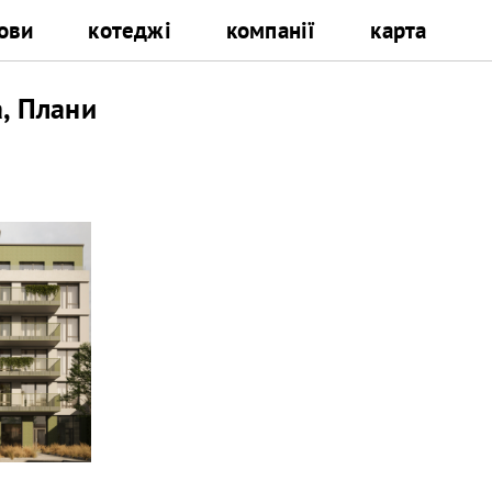
ови
котеджі
компанії
карта
а, Плани