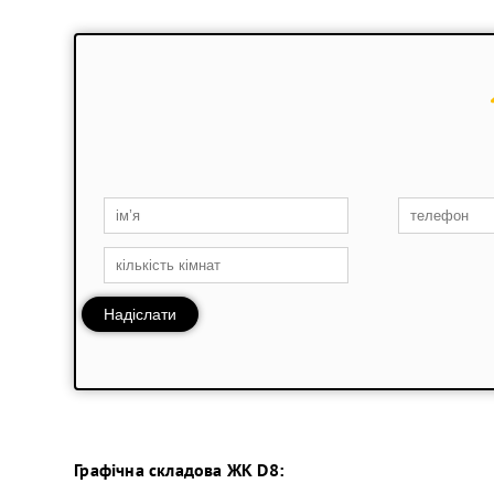
Надіслати
Графічна складова
ЖК D8
: