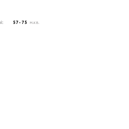
і:
57 - 75
м.кв.