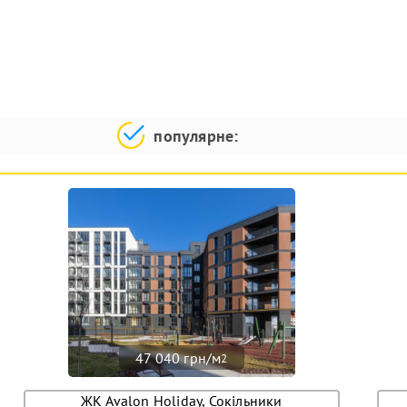
популярне:
47 040 грн/м
2
ЖК Avalon Holiday, Сокільники