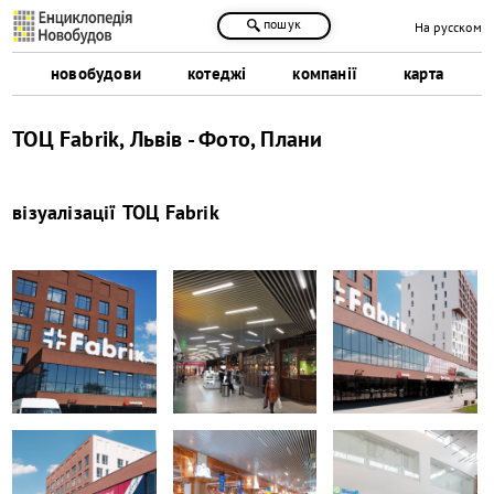
пошук
На русском
новобудови
котеджі
компанії
карта
ТОЦ Fabrik, Львів - Фото, Плани
візуалізації
ТОЦ Fabrik