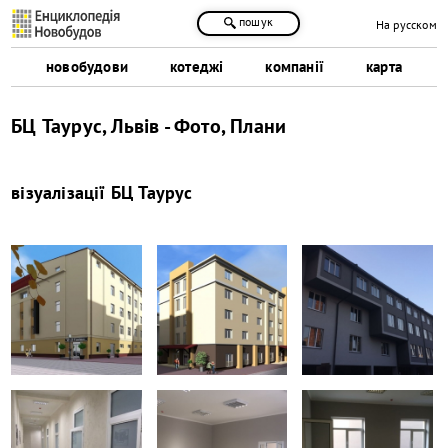
пошук
На русском
новобудови
котеджі
компанії
карта
БЦ Таурус, Львів - Фото, Плани
візуалізації
БЦ Таурус