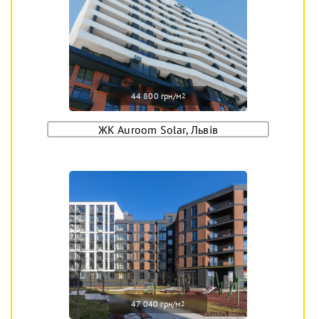
44 800 грн/м
2
ЖК Auroom Solar, Львів
47 040 грн/м
2