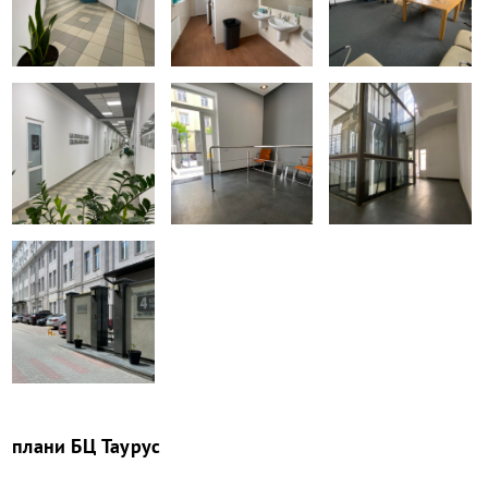
плани
БЦ Таурус