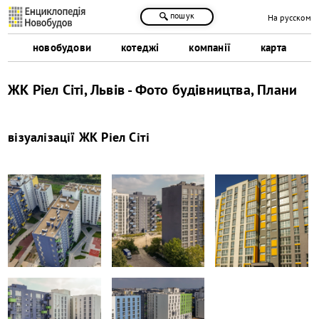
пошук
На русском
новобудови
котеджі
компанії
карта
ЖК Ріел Сіті, Львів - Фото будівництва, Плани
візуалізації
ЖК Ріел Сіті