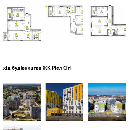
хід будівництва
ЖК Ріел Сіті