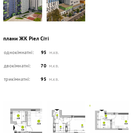
плани
ЖК Ріел Сіті
однокімнатні:
95
м.кв.
двокімнатні:
70
м.кв.
трикімнатні:
95
м.кв.