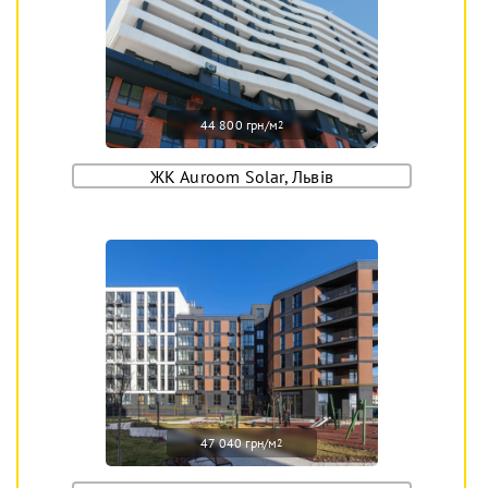
44 800 грн/м
2
ЖК Auroom Solar, Львів
47 040 грн/м
2