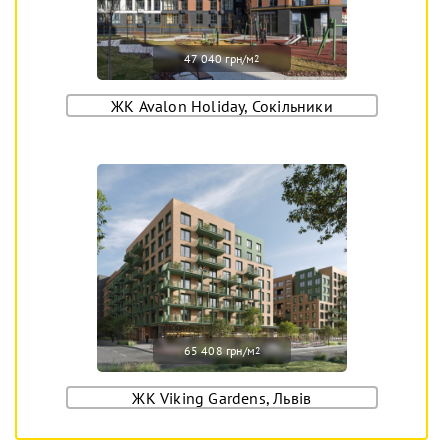
47 040 грн/м
2
ЖК Avalon Holiday, Сокільники
65 408 грн/м
2
ЖК Viking Gardens, Львів