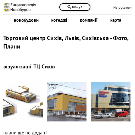
пошук
На русском
новобудови
котеджі
компанії
карта
Торговий центр Сихів, Львів, Сихівська - Фото,
Плани
візуалізації
ТЦ Сихів
плани ще не додані