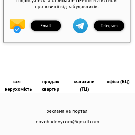
Підписуйтесь та отримайте ПЕРШИМИ всі нові
пропозиції від забудовників:
Email
Telegram
вся
продаж
магазини
офіси (БЦ)
нерухомість
квартир
(ТЦ)
реклама на порталі
novobudovy.com@gmail.com