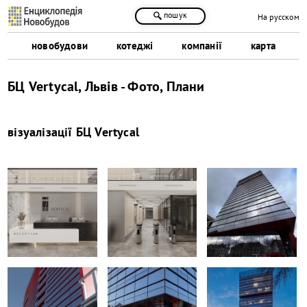
пошук
На русском
новобудови
котеджі
компанії
карта
БЦ Vertycal, Львів - Фото, Плани
візуалізації
БЦ Vertycal