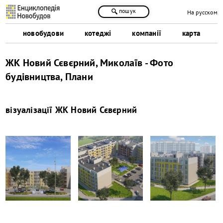
пошук
На русском
новобудови
котеджі
компанії
карта
ЖК Новий Сєвєрний, Миколаїв - Фото
будівництва, Плани
візуалізації
ЖК Новий Сєвєрний