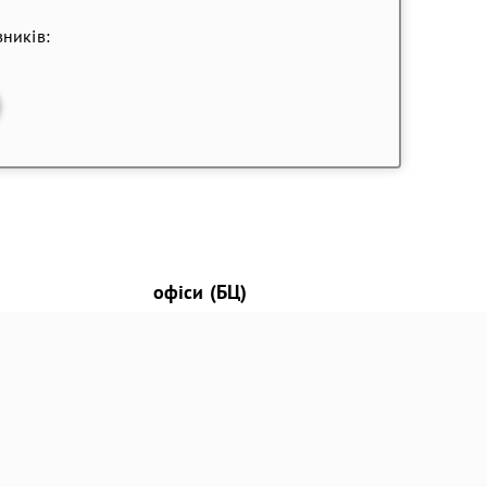
ників:
офіси (БЦ)