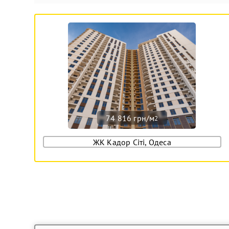
74 816 грн/м
2
ЖК Кадор Сіті, Одеса