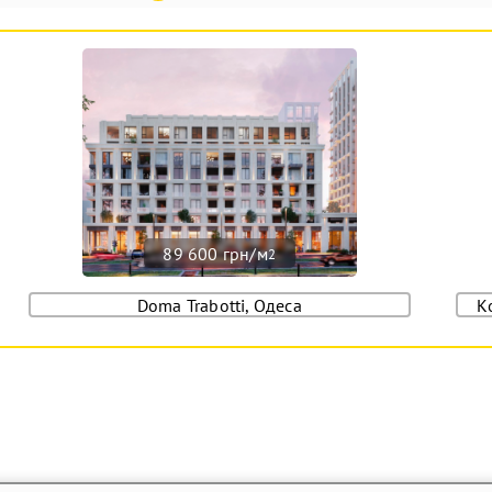
89 600 грн/м
2
Doma Trabotti, Одеса
К