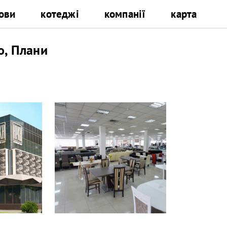
ови
котеджі
компанії
карта
о, Плани