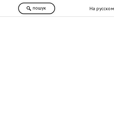
пошук
На русском