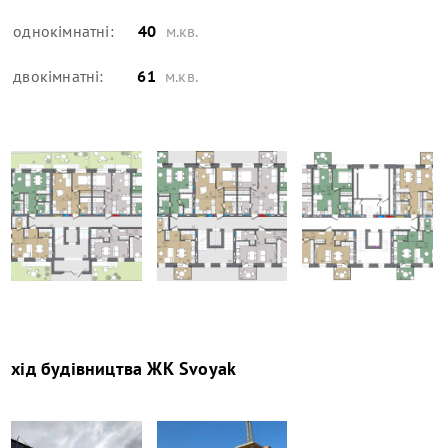
однокімнатні:
40
м.кв.
двокімнатні:
61
м.кв.
хід будівництва
ЖК Svoyak