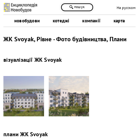
пошук
На русском
новобудови
котеджі
компанії
карта
ЖК Svoyak, Рівне - Фото будівництва, Плани
візуалізації
ЖК Svoyak
плани
ЖК Svoyak