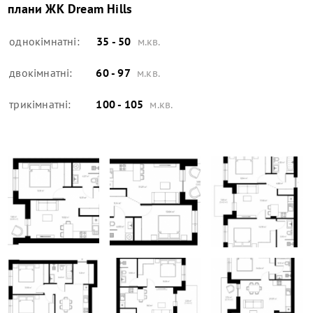
плани
ЖК Dream Hills
однокімнатні:
35 - 50
м.кв.
двокімнатні:
60 - 97
м.кв.
трикімнатні:
100 - 105
м.кв.