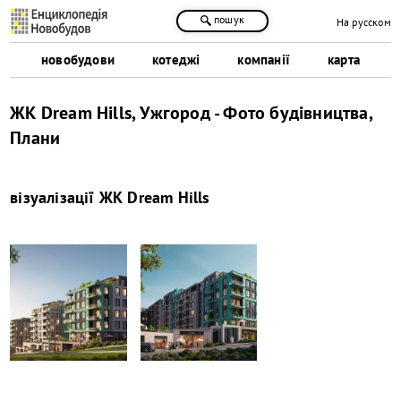
пошук
На русском
новобудови
котеджі
компанії
карта
ЖК Dream Hills, Ужгород - Фото будівництва,
Плани
візуалізації
ЖК Dream Hills