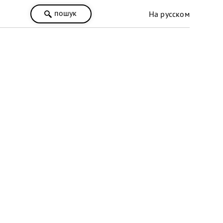
пошук
На русском