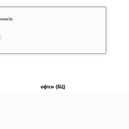
ників:
офіси (БЦ)