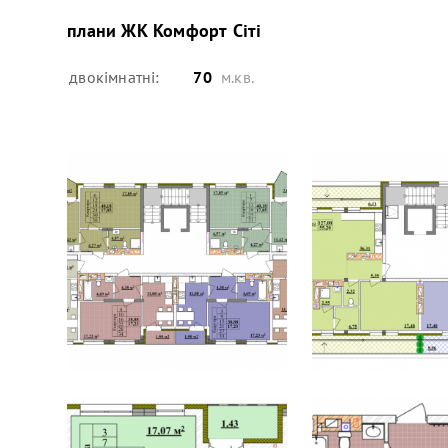
плани
ЖК Комфорт Сіті
двокімнатні:
70
м.кв.