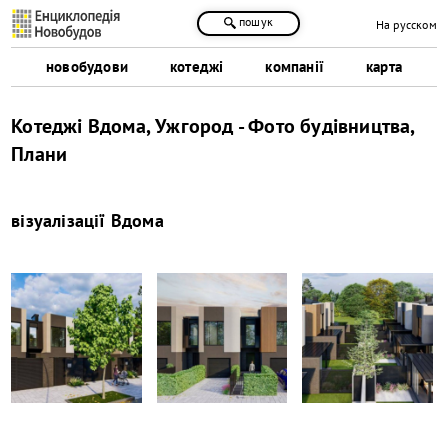
пошук
На русском
новобудови
котеджі
компанії
карта
Котеджі Вдома, Ужгород - Фото будівництва,
Плани
візуалізації
Вдома