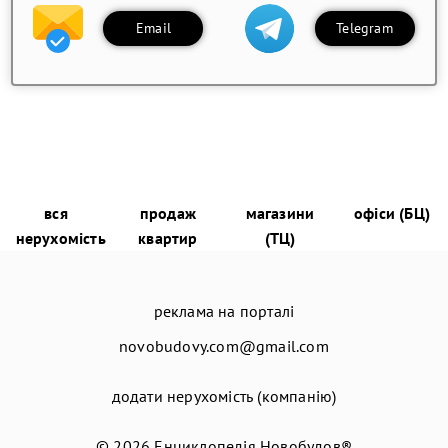
Email
Telegram
вся
продаж
магазини
офіси (БЦ)
нерухомість
квартир
(ТЦ)
реклама на порталі
novobudovy.com@gmail.com
додати нерухомість (компанію)
© 2026
Енциклопедія Новобудов®