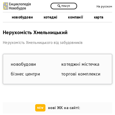
пошук
На русском
новобудови
котеджі
компанії
карта
Нерухомість Хмельницький
Нерухомість Хмельницького від забудовників
новобудови
котеджні містечка
бізнес центри
торгові комплекси
нові ЖК на сайті: