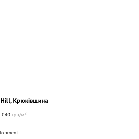
 Hill, Крюківщина
2
 040
грн/м
elopment