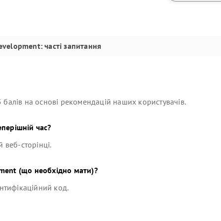
evelopment
: часті запитання
 балів на основі рекомендацій наших користувачів.
еперішній час?
й веб-сторінці.
pment
(що необхідно мати)?
ентифікаційний код.