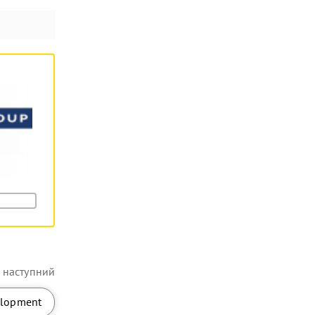
наступний
elopment