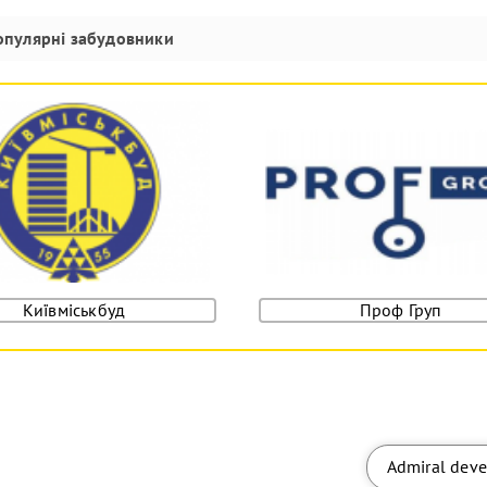
опулярні забудовники
Київміськбуд
Проф Груп
Admiral dev