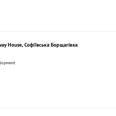
ay House, Софіївська Борщагівка
elopment