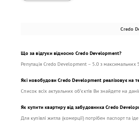
Credo D
Що за відгуки відносно
Credo Development
?
Репутація
Credo Development
–
5.0
з максимальних 5
Які новобудови
Credo Development
реалізовує на т
Список всіх актуальних об’єктів Ви знайдете на дані
Як купити квартиру від забудовника
Credo Develo
Для купівлі житла (комерції) потрібен паспорт та ід