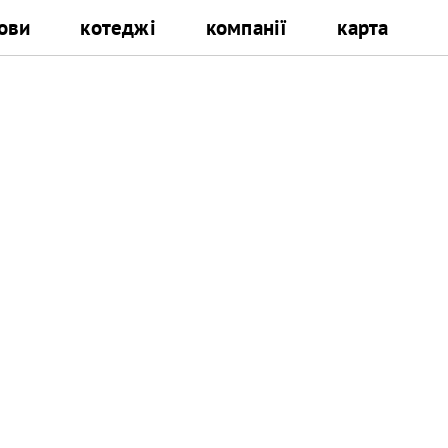
ови
котеджі
компанії
карта