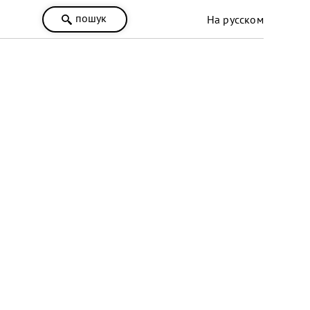
пошук
На русском