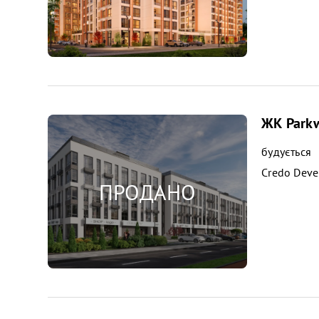
ЖК Parkw
будується
Credo Dev