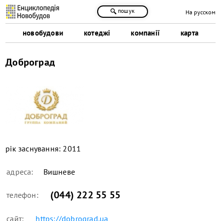
пошук
На русском
новобудови
котеджі
компанії
карта
Доброград
рік заснування:
2011
адреса:
Вишневе
(044) 222 55 55
телефон:
сайт:
https://dobrograd.ua