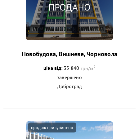
Новобудова, Вишневе, Чорновола
2
ціна від:
35 840
грн/м
завершено
Доброград