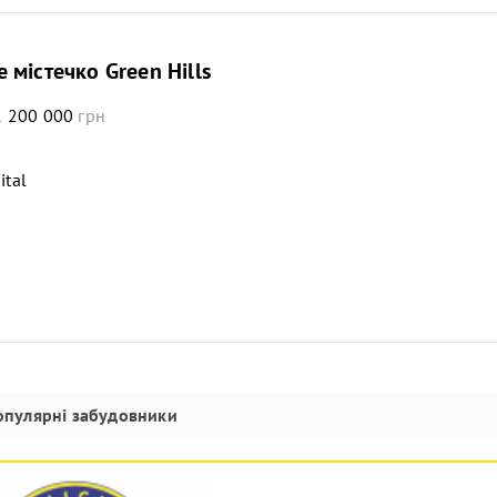
 містечко Green Hills
 200 000
грн
ital
опулярні забудовники