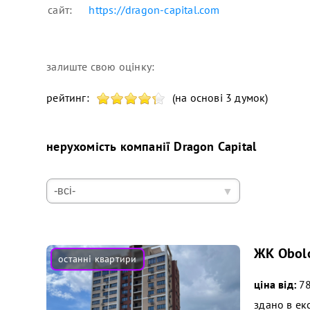
сайт:
https://dragon-capital.com
залиште свою оцінку:
рейтинг:
(на основі 3 думок)
нерухомість компанії
Dragon Capital
ЖК Obolo
ціна від:
78
здано в ек