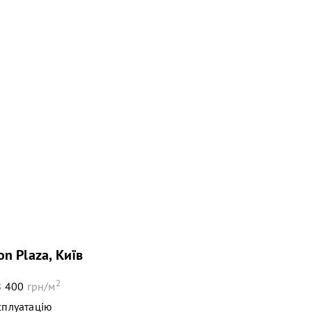
n Plaza, Київ
2
 400
грн/м
сплуатацію