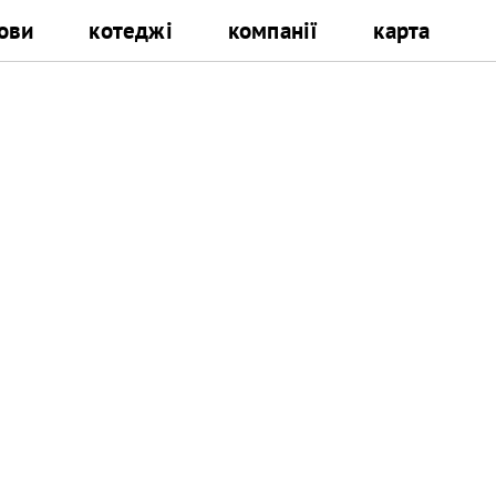
ови
котеджі
компанії
карта