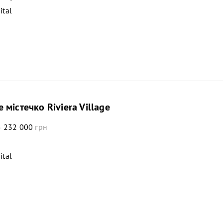
ital
 містечко Riviera Village
 232 000
грн
ital