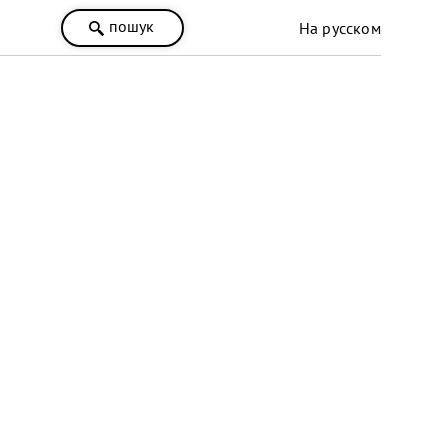
пошук
На русском