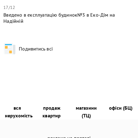
17/12
​Введено в експлуатацію будинок№3 в Еко-Дім на
Надійній
Подивитись всі
вся
продаж
магазини
офіси (БЦ)
нерухомість
квартир
(ТЦ)