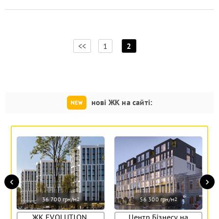
[
]
<<
1
2
нові ЖК на сайті:
‹
›
36 700 грн/м
56 300 грн/м
2
2
ЖК EVOLUTION,
Центр Бізнесу на