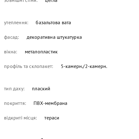
зовнішні стіни:
цегла
утеплення:
базальтова вата
фасад:
декоративна штукатурка
вікна:
металопластик
профіль та склопакет:
5-камерн./2-камерн.
тип даху:
плаский
покриття:
ПВХ-мембрана
відкриті місця:
тераси