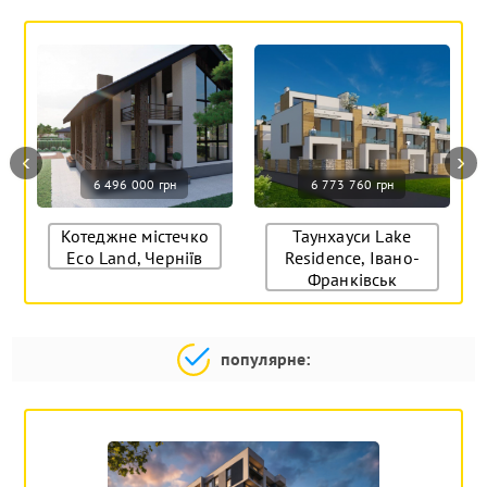
‹
›
6 496 000 грн
6 773 760 грн
Котеджне містечко
Таунхауси Lake
Eco Land, Черніїв
Residence, Івано-
Франківськ
популярне: