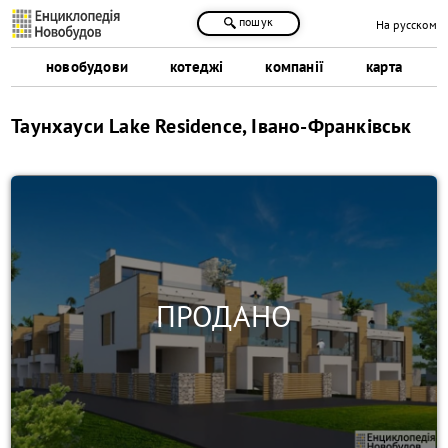
пошук
На русском
новобудови
котеджі
компанії
карта
Таунхауси Lake Residence, Івано-Франківськ