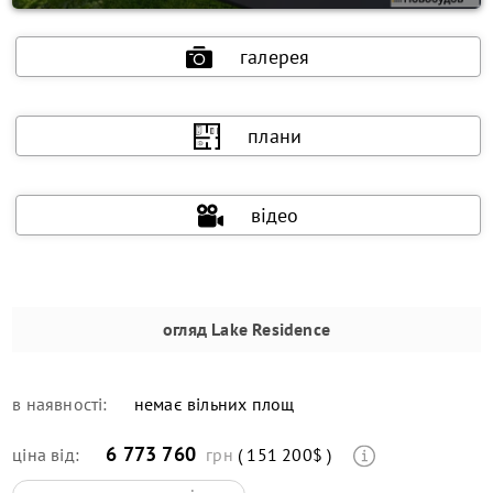
галерея
плани
відео
огляд
Lake Residence
в наявності:
немає вільних площ
6 773 760
ціна від:
грн
( 151 200$ )