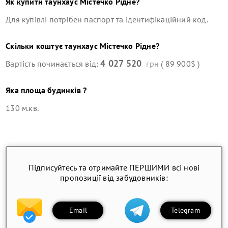
Як купити
таунхаус
Містечко Рідне
?
Для купівлі потрібен паспорт та ідентифікаційний код.
Скільки коштує
таунхаус
Містечко Рідне
?
4 027 520
Вартість починається від:
грн
( 89 900$ )
Яка площа будинків ?
130 м.кв.
Підписуйтесь та отримайте ПЕРШИМИ всі нові
пропозиції від забудовників:
Email
Telegram