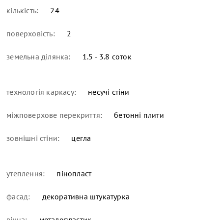
кількість:
24
поверховість:
2
земельна ділянка:
1.5 - 3.8 соток
технологія каркасу:
несучі стіни
міжповерхове перекриття:
бетонні плити
зовнішні стіни:
цегла
утеплення:
пінопласт
фасад:
декоративна штукатурка
вікна:
металопластик