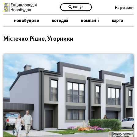
пошук
На русском
новобудови
котеджі
компанії
карта
Містечко Рідне, Угорники