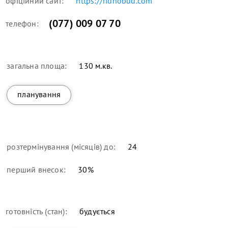
офіційний сайт:
https://ridnobud.com
(077) 009 07 70
телефон:
загальна площа:
130 м.кв.
планування
розтермінування (місяців) до:
24
перший внесок:
30
%
готовність (стан):
будується