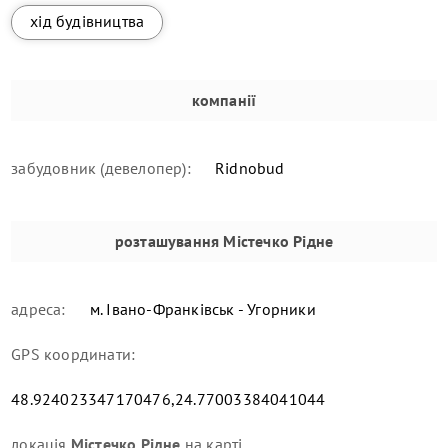
хід будівництва
компанії
забудовник (девелопер):
Ridnobud
розташування
Містечко Рідне
адреса:
м. Івано-Франківськ - Угорники
GPS координати:
48.924023347170476,24.77003384041044
локація
Містечко Рідне
на карті