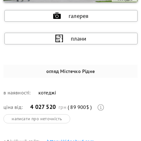
галерея
плани
огляд
Містечко Рідне
в наявності:
котеджі
4 027 520
ціна від:
грн
( 89 900$ )
написати про неточність