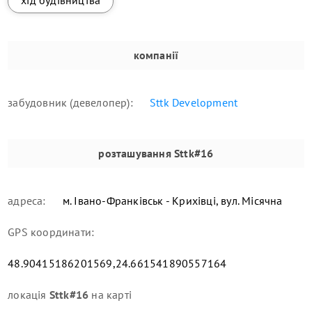
компанії
забудовник (девелопер):
Sttk Development
розташування
Sttk#16
адреса:
м. Івано-Франківськ - Крихівці, вул. Місячна
GPS координати:
48.90415186201569,24.661541890557164
локація
Sttk#16
на карті