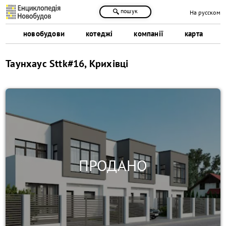
пошук
На русском
новобудови
котеджі
компанії
карта
Таунхаус Sttk#16, Крихівці