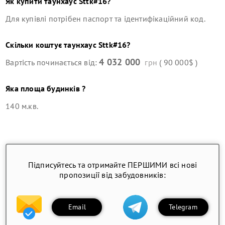
Як купити
таунхаус
Sttk#16
?
Для купівлі потрібен паспорт та ідентифікаційний код.
Скільки коштує
таунхаус
Sttk#16
?
4 032 000
Вартість починається від:
грн
( 90 000$ )
Яка площа будинків ?
140 м.кв.
Підписуйтесь та отримайте ПЕРШИМИ всі нові
пропозиції від забудовників:
Email
Telegram