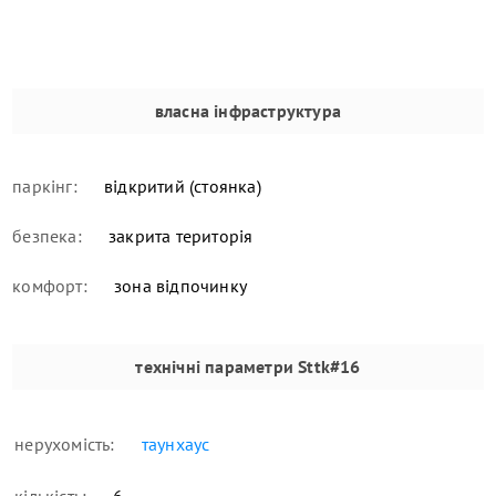
власна інфраструктура
паркінг:
відкритий (стоянка)
безпека:
закрита територія
комфорт:
зона відпочинку
технічні параметри
Sttk#16
нерухомість:
таунхаус
кількість:
6