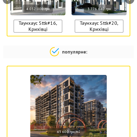
4 032 000 грн
3 776 640 грн
Таунхаус Sttk#16,
Таунхаус Sttk#20,
Крихівці
Крихівці
популярне:
43 600 грн/м
2