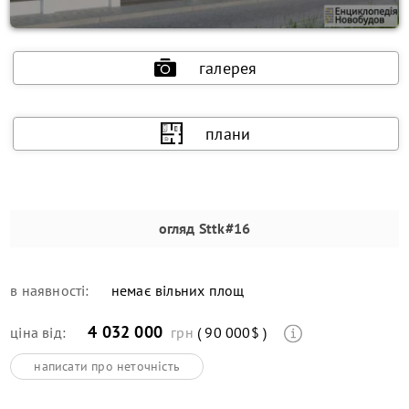
галерея
плани
огляд
Sttk#16
в наявності:
немає вільних площ
4 032 000
ціна від:
грн
( 90 000$ )
написати про неточність