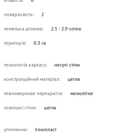
поверховість:
2
земельна ділянка:
2.5 - 2.9 соток
територія:
0.3 га
технологія каркасу:
несучі стіни
конструкційний матеріал:
цегла
міжповерхове перекриття:
монолітне
зовнішні стіни:
цегла
утеплення:
пінопласт