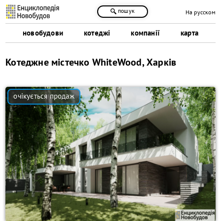
пошук
На русском
новобудови
котеджі
компанії
карта
Котеджне містечко WhiteWood, Харків