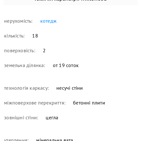
нерухомість:
котедж
кількість:
18
поверховість:
2
земельна ділянка:
от 19 соток
технологія каркасу:
несучі стіни
міжповерхове перекриття:
бетонні плити
зовнішні стіни:
цегла
утеплення:
мінеральна вата