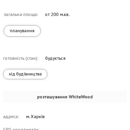
загальна площа:
от 200 м.кв.
планування
готовність (стан):
будується
хід будівництва
розташування
WhiteWood
адреса:
м. Харків
GPS координати: