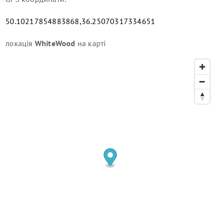
50.10217854883868,36.25070317334651
локація
WhiteWood
на карті