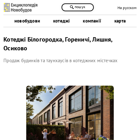
пошук
На русском
новобудови
котеджі
компанії
карта
Котеджі Білогородка, Гореничі, Лишня,
Осиково
Продаж будинків та таунхаусів в котеджних містечках