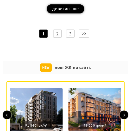
дивитись ще
[
]
1
2
3
>>
нові ЖК на сайті:
‹
›
91 840 грн/м
79 000 грн/м
2
2