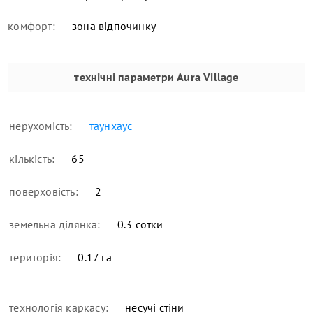
комфорт:
зона відпочинку
технічні параметри
Aura Village
нерухомість:
таунхаус
кількість:
65
поверховість:
2
земельна ділянка:
0.3 сотки
територія:
0.17 га
технологія каркасу:
несучі стіни