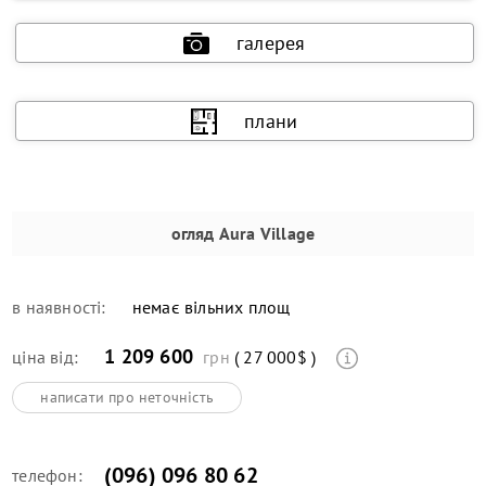
галерея
плани
огляд
Aura Village
в наявності:
немає вільних площ
1 209 600
ціна від:
грн
( 27 000$ )
написати про неточність
(096) 096 80 62
телефон: