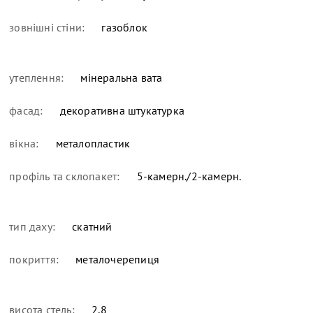
зовнішні стіни:
газоблок
утеплення:
мінеральна вата
фасад:
декоративна штукатурка
вікна:
металопластик
профіль та склопакет:
5-камерн./2-камерн.
тип даху:
скатний
покриття:
металочерепиця
висота стель:
2,8