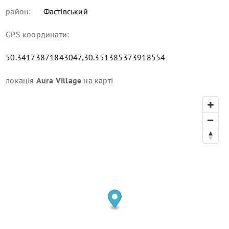
район:
Фастівський
GPS координати:
50.34173871843047,30.351385373918554
локація
Aura Village
на карті