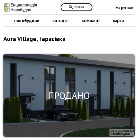
пошук
На русском
новобудови
котеджі
компанії
карта
Aura Village, Тарасівка