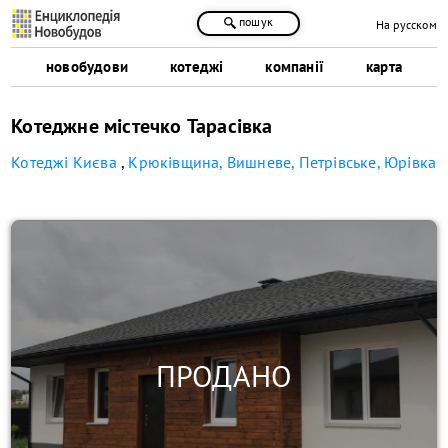
пошук
На русском
новобудови
котеджі
компанії
карта
Котеджне містечко Тарасівка
Котеджі Києва
,
Крюківщина, Вишневе, Петрівське, Юрівка