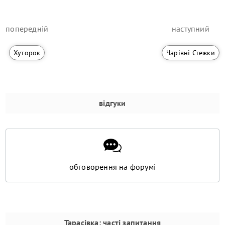
попередній
наступний
Хуторок
Чарівні Стежки
відгуки
обговорення на форумі
Тарасівка
: часті запитання