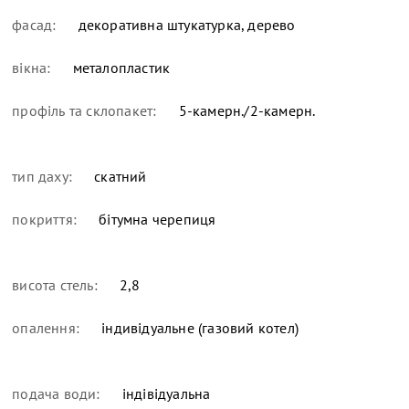
фасад:
декоративна штукатурка, дерево
вікна:
металопластик
профіль та склопакет:
5-камерн./2-камерн.
тип даху:
скатний
покриття:
бітумна черепиця
висота стель:
2,8
опалення:
індивідуальне (газовий котел)
подача води:
індівідуальна