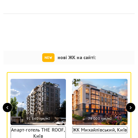
нові ЖК на сайті:
‹
›
91 840 грн/м
79 000 грн/м
2
2
Апарт-готель THE ROOF,
ЖК Михайлівський, Київ
Київ