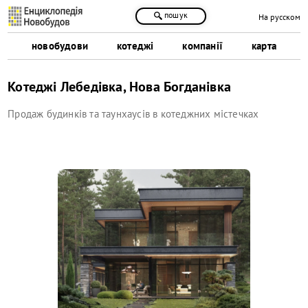
пошук
На русском
новобудови
котеджі
компанії
карта
Котеджі Лебедівка, Нова Богданівка
Продаж будинків та таунхаусів в котеджних містечках