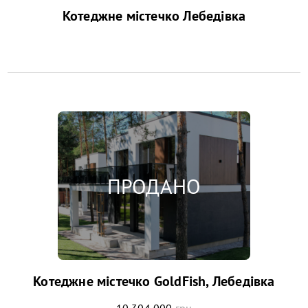
Котеджне містечко Лебедівка
Котеджне містечко GoldFish, Лебедівка
10 304 000
грн