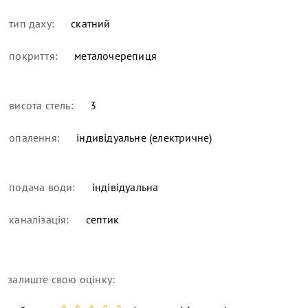
тип даху:
скатний
покриття:
металочерепиця
висота стель:
3
опалення:
індивідуальне (електричне)
подача води:
індівідуальна
каналізація:
септик
залиште свою оцінку: