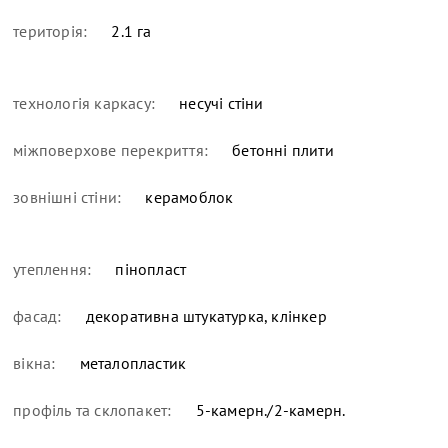
територія:
2.1 га
технологія каркасу:
несучі стіни
міжповерхове перекриття:
бетонні плити
зовнішні стіни:
керамоблок
утеплення:
пінопласт
фасад:
декоративна штукатурка, клінкер
вікна:
металопластик
профіль та склопакет:
5-камерн./2-камерн.