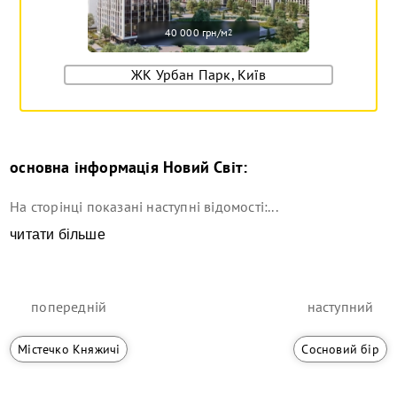
40 000 грн/м
2
ЖК Урбан Парк, Київ
основна інформація
Новий Світ
:
На сторінці показані наступні відомості:...
читати більше
попередній
наступний
Містечко Княжичі
Сосновий бір