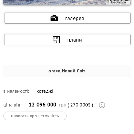
галерея
плани
огляд
Новий Світ
в наявності:
котеджі
12 096 000
ціна від:
грн
( 270 000$ )
написати про неточність