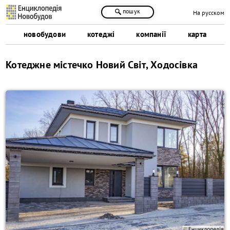
пошук
На русском
новобудови
котеджі
компанії
карта
Котеджне містечко Новий Світ, Ходосівка