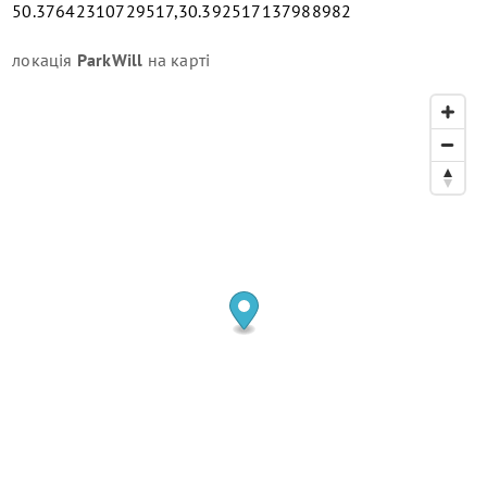
50.37642310729517,30.392517137988982
локація
ParkWill
на карті