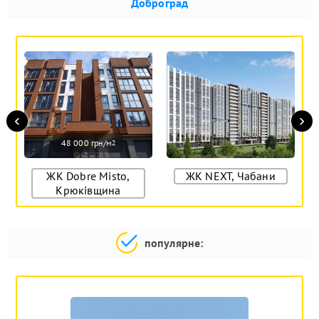
Доброград
‹
›
48 000 грн/м
2
ЖК Dobre Misto,
ЖК NEXT, Чабани
Крюківщина
популярне: