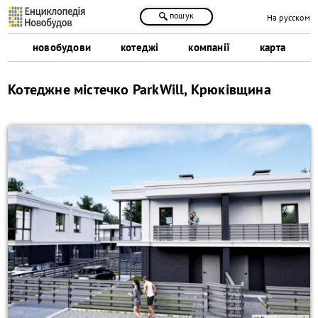
пошук
На русском
новобудови
котеджі
компанії
карта
Котеджне містечко ParkWill, Крюківщина