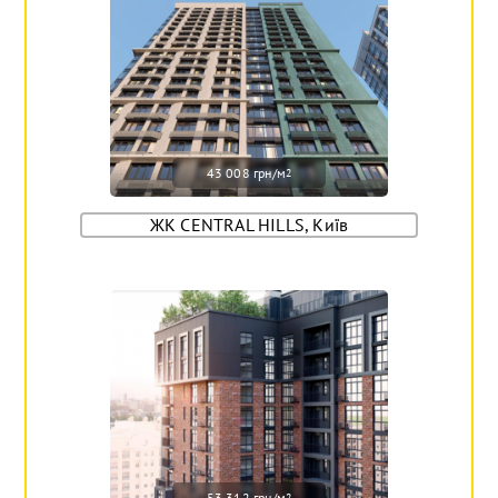
43 008 грн/м
2
ЖК CENTRAL HILLS, Київ
53 312 грн/м
2