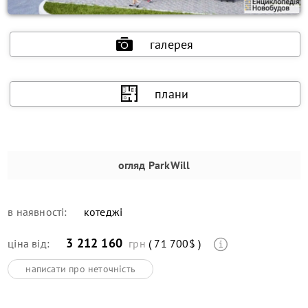
галерея
плани
огляд
ParkWill
в наявності:
котеджі
3 212 160
ціна від:
грн
( 71 700$ )
написати про неточність