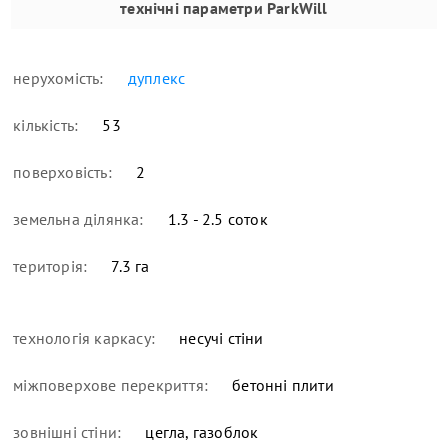
технічні параметри
ParkWill
нерухомість:
дуплекс
кількість:
53
поверховість:
2
земельна ділянка:
1.3 - 2.5 соток
територія:
7.3 га
технологія каркасу:
несучі стіни
міжповерхове перекриття:
бетонні плити
зовнішні стіни:
цегла, газоблок