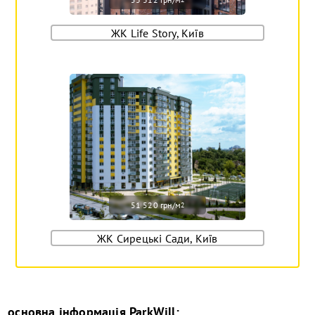
ЖК Life Story, Київ
51 520 грн/м
2
ЖК Сирецькі Сади, Київ
основна інформація
ParkWill
: