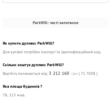
ParkWill
: часті запитання
Як купити
дуплекс
ParkWill
?
Для купівлі потрібен паспорт та ідентифікаційний код.
Скільки коштує
дуплекс
ParkWill
?
3 212 160
Вартість починається від:
грн
( 71 700$ )
Яка площа будинків ?
78, 113 м.кв.