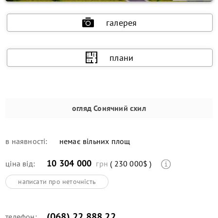
галерея
плани
огляд
Сонячний схил
в наявності:
немає вільних площ
10 304 000
ціна від:
грн
( 230 000$ )
написати про неточність
(068) 22 888 22
телефон: