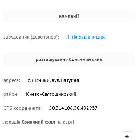
компанії
забудовник (девелопер):
Лінія Будівництва
розташування
Сонячний схил
адреса:
с. Лісники, вул. Ватутіна
район:
Києво-Святошинський
GPS координати:
50.314106,30.492937
локація
Сонячний схил
на карті