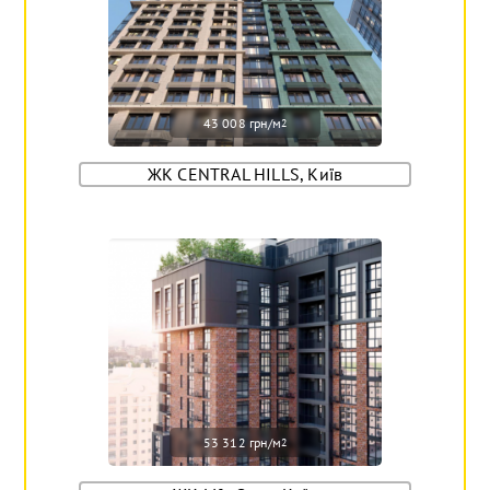
43 008 грн/м
2
ЖК CENTRAL HILLS, Київ
53 312 грн/м
2