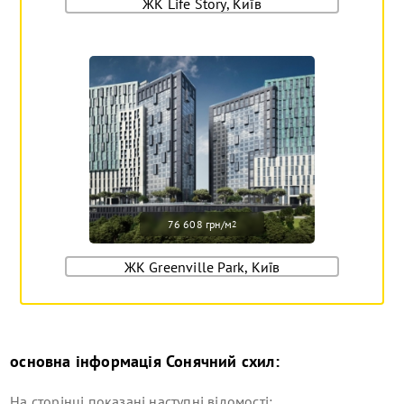
ЖК Life Story, Київ
76 608 грн/м
2
ЖК Greenville Park, Київ
основна інформація
Сонячний схил
:
На сторінці показані наступні відомості:...