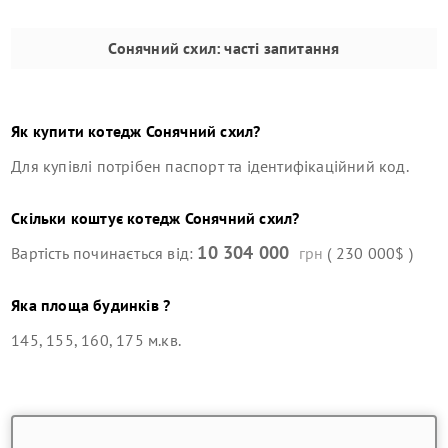
Сонячний схил
: часті запитання
Як купити
котедж
Сонячний схил
?
Для купівлі потрібен паспорт та ідентифікаційний код.
Скільки коштує
котедж
Сонячний схил
?
10 304 000
Вартість починається від:
грн
( 230 000$ )
Яка площа будинків ?
145, 155, 160, 175 м.кв.