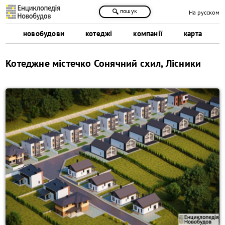
пошук
На русском
новобудови
котеджі
компанії
карта
Котеджне містечко Сонячний схил, Лісники