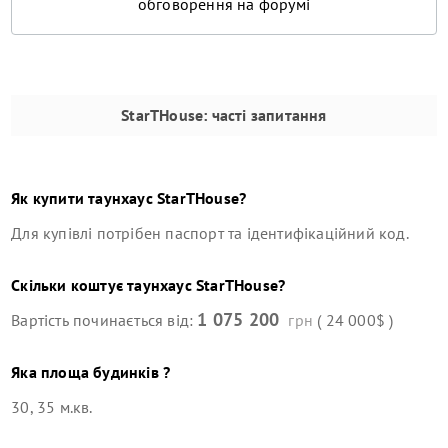
обговорення на форумі
StarTHouse
: часті запитання
Як купити
таунхаус
StarTHouse
?
Для купівлі потрібен паспорт та ідентифікаційний код.
Скільки коштує
таунхаус
StarTHouse
?
1 075 200
Вартість починається від:
грн
( 24 000$ )
Яка площа будинків ?
30, 35 м.кв.