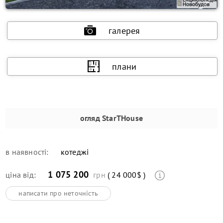
галерея
плани
огляд
StarTHouse
в наявності:
котеджі
1 075 200
ціна від:
грн
( 24 000$ )
написати про неточність