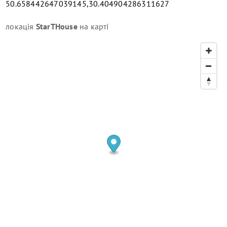
50.658442647039145,30.404904286311627
локація
StarTHouse
на карті