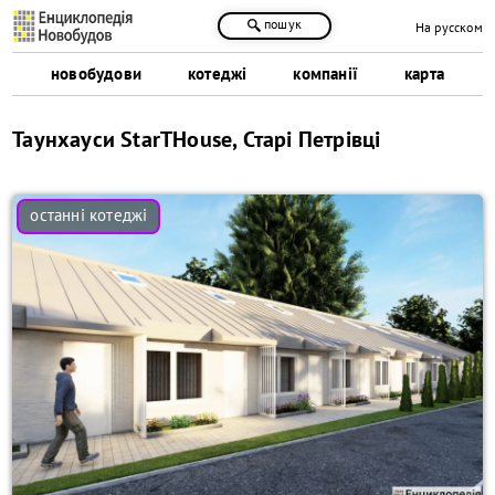
пошук
На русском
новобудови
котеджі
компанії
карта
Таунхауси StarTHouse, Старі Петрівці