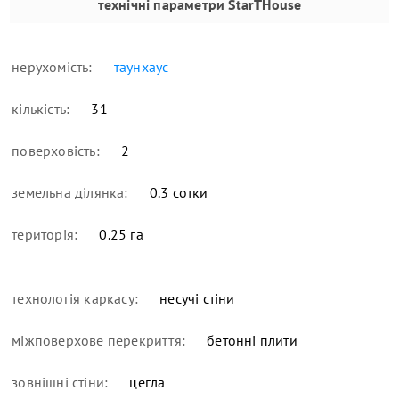
технічні параметри
StarTHouse
нерухомість:
таунхаус
кількість:
31
поверховість:
2
земельна ділянка:
0.3 сотки
територія:
0.25 га
технологія каркасу:
несучі стіни
міжповерхове перекриття:
бетонні плити
зовнішні стіни:
цегла