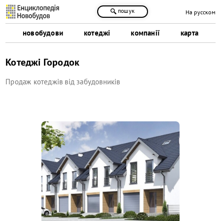
пошук
На русском
новобудови
котеджі
компанії
карта
Котеджі Городок
Продаж котеджів від забудовників