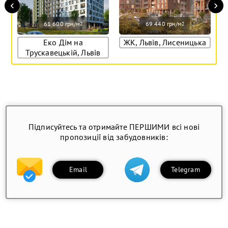
‹
›
61 600 грн/м
69 440 грн/м
2
2
Еко Дім на
ЖК, Львів, Лисеницька
Трускавецькій, Львів
Підписуйтесь та отримайте ПЕРШИМИ всі нові
пропозиції від забудовників:
Email
Telegram