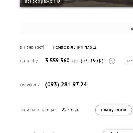
всі зображення
в наявності:
немає вільних площ
3 559 360
ціна від:
грн
( 79 450$ )
нап
(093) 281 97 24
телефон:
загальна площа:
227 м.кв.
планування