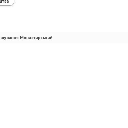
ицтва
ашування
Монастирський