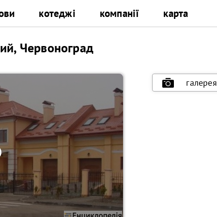
ови
котеджі
компанії
карта
ий, Червоноград
галерея