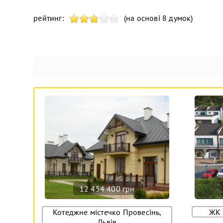
рейтинг:
(на основі 8 думок)
12 454 400 грн
Котеджне містечко Провесінь,
ЖК 
Львів