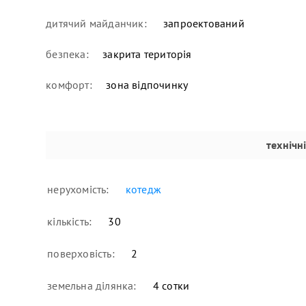
дитячий майданчик:
запроектований
безпека:
закрита територія
комфорт:
зона відпочинку
технічн
нерухомість:
котедж
кількість:
30
поверховість:
2
земельна ділянка:
4 сотки