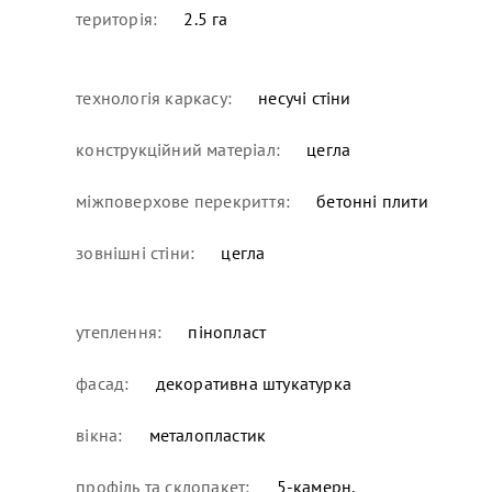
територія:
2.5 га
технологія каркасу:
несучі стіни
конструкційний матеріал:
цегла
міжповерхове перекриття:
бетонні плити
зовнішні стіни:
цегла
утеплення:
пінопласт
фасад:
декоративна штукатурка
вікна:
металопластик
профіль та склопакет:
5-камерн.