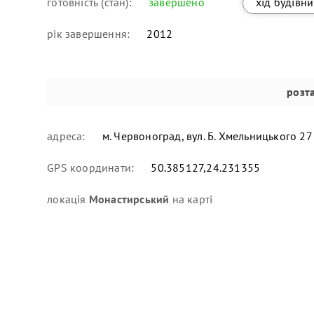
готовність (стан):
завершено
хід будівн
рік завершення:
2012
розт
адреса:
м. Червоноград, вул. Б. Хмельницького 27
GPS координати:
50.385127,24.231355
локація
Монастирський
на карті