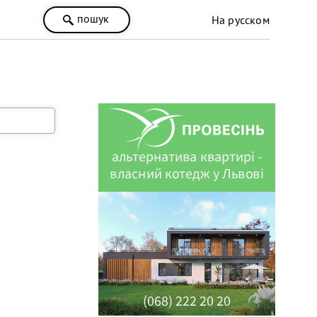
пошук
На русском