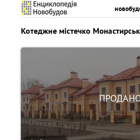
новобуд
Котеджне містечко Монастирськ