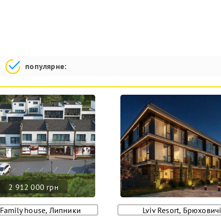
популярне:
2 912 000 грн
Family house, Липники
Lviv Resort, Брюхович