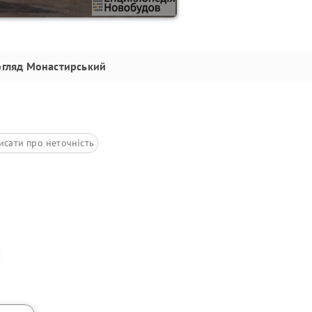
огляд
Монастирський
исати про неточність