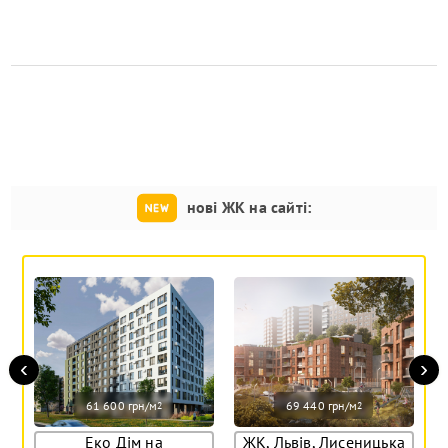
нові ЖК на сайті:
‹
›
61 600 грн/м
69 440 грн/м
2
2
Еко Дім на
ЖК, Львів, Лисеницька