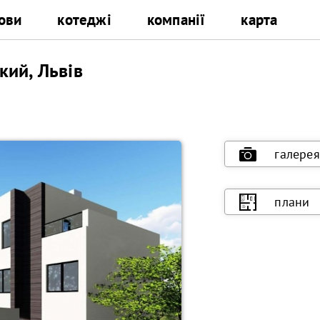
ови
котеджі
компанії
карта
ий, Львів
галерея
плани