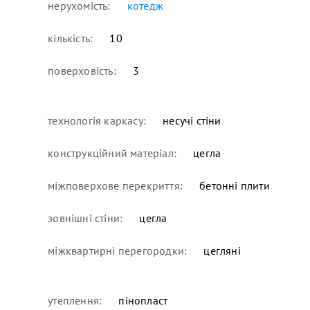
нерухомість:
котедж
кількість:
10
поверховість:
3
технологія каркасу:
несучі стіни
конструкційний матеріал:
цегла
міжповерхове перекриття:
бетонні плити
зовнішні стіни:
цегла
міжквартирні перегородки:
цегляні
утеплення:
пінопласт