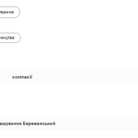
ування
вництва
компанії
ташування
Бережанський