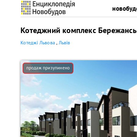
новобуд
Котеджний комплекс Бережанськ
Котеджі Львова
,
Львів