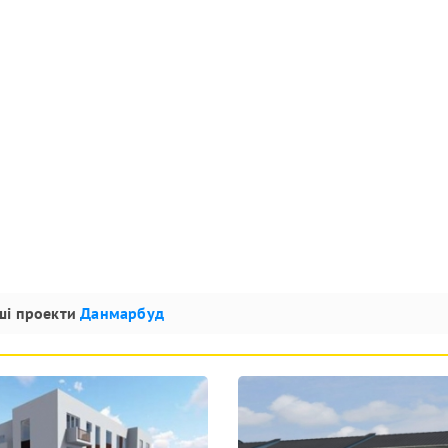
ші проекти
Данмарбуд