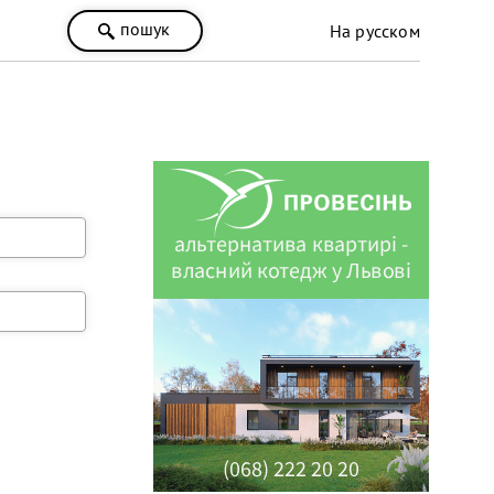
пошук
На русском