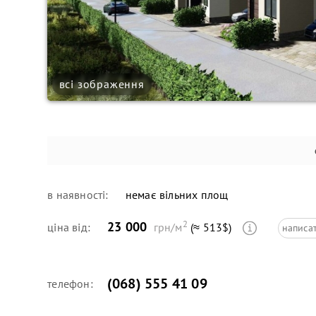
всі зображення
в наявності:
немає вільних площ
2
23 000
ціна від:
грн/м
(≈ 513$)
написа
(068) 555 41 09
телефон: