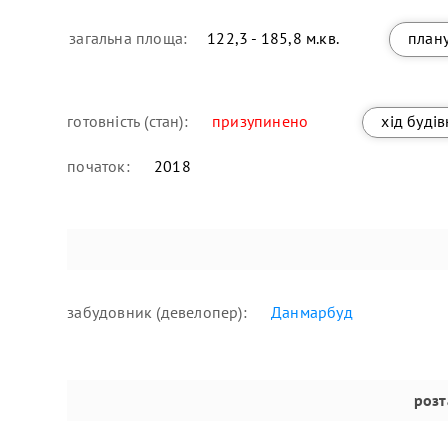
загальна площа:
122,3 - 185,8 м.кв.
план
готовність (стан):
призупинено
хід буді
початок:
2018
забудовник (девелопер):
Данмарбуд
роз