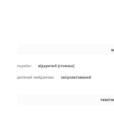
в
паркінг:
відкритий (стоянка)
дитячий майданчик:
запроектований
техніч