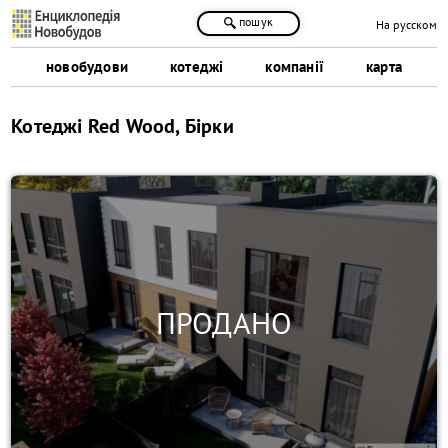
пошук
На русском
новобудови
котеджі
компанії
карта
Котеджі Red Wood, Бірки