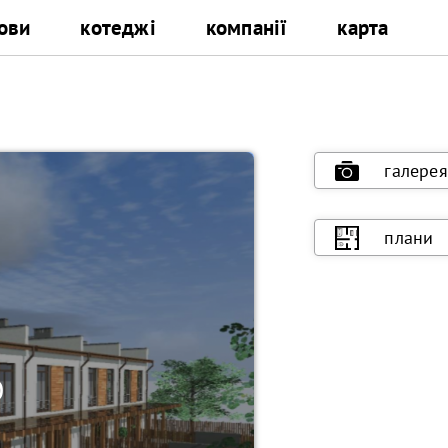
ови
котеджі
компанії
карта
галерея
плани