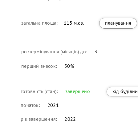
загальна площа:
115 м.кв.
планування
розтермінування (місяців) до:
3
перший внесок:
50
%
готовність (стан):
завершено
хід будівн
початок:
2021
рік завершення:
2022