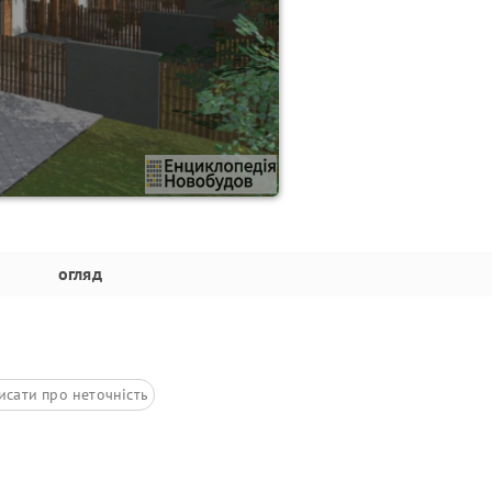
огляд
исати про неточність