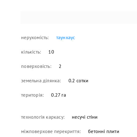
нерухомість:
таунхаус
кількість:
10
поверховість:
2
земельна ділянка:
0.2 сотки
територія:
0.27 га
технологія каркасу:
несучі стіни
міжповерхове перекриття:
бетонні плити