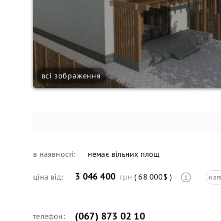
всі зображення
в наявності:
немає вільних площ
3 046 400
ціна від:
грн
( 68 000$ )
нап
(067) 873 02 10
телефон: