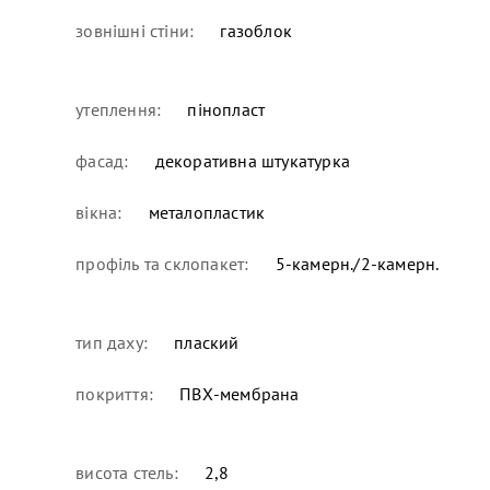
зовнішні стіни:
газоблок
утеплення:
пінопласт
фасад:
декоративна штукатурка
вікна:
металопластик
профіль та склопакет:
5-камерн./2-камерн.
тип даху:
плаский
покриття:
ПВХ-мембрана
висота стель:
2,8