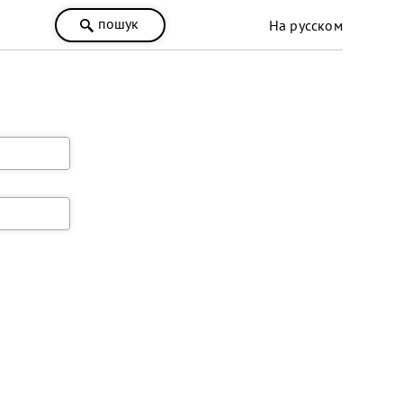
пошук
На русском