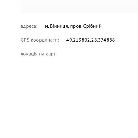
адреса:
м. Вінниця, пров. Срібний
GPS координати:
49.213802,28.374888
локація
на карті