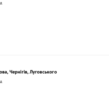
уд
ва, Чернігів, Луговського
уд