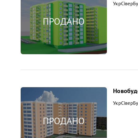
УкрСіверБ
Новобудо
УкрСіверБ