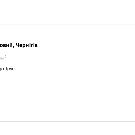
вий, Чернігів
2
/м
рт Груп