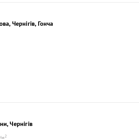
ва, Чернігів, Гонча
и, Чернігів
2
/м