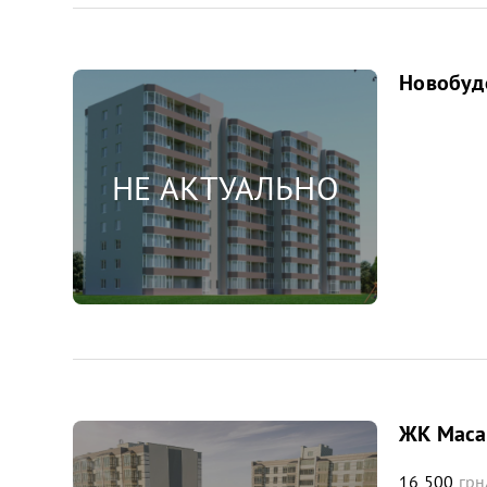
Новобудо
ЖК Масан
16 500
грн