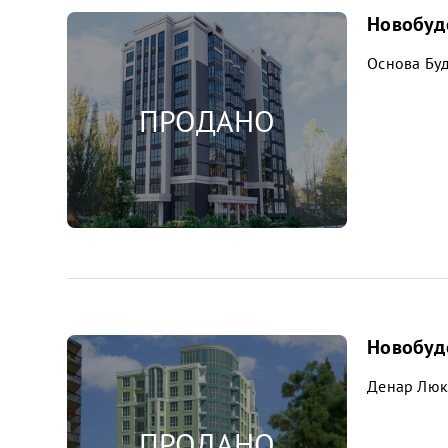
Новобудо
Основа Буд
Новобудо
Денар Люк