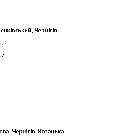
нківський, Чернігів
2
/м
 7
ва, Чернігів, Козацька