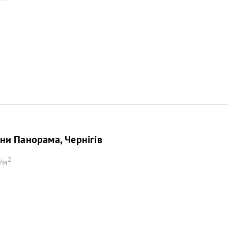
и Панорама, Чернігів
2
/м