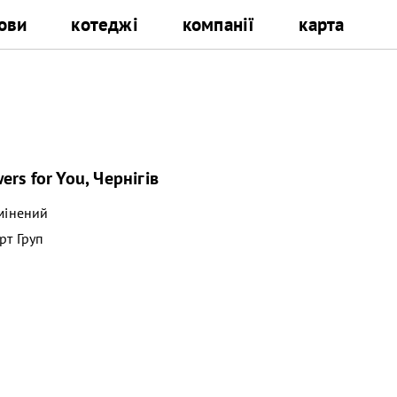
ови
котеджі
компанії
карта
rs for You, Чернігів
мінений
рт Груп