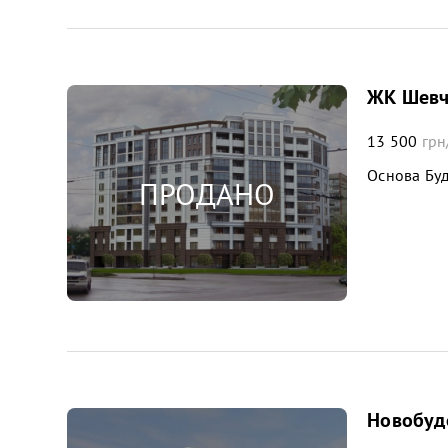
ЖК Шевче
13 500
грн
Основа Буд
Новобудо