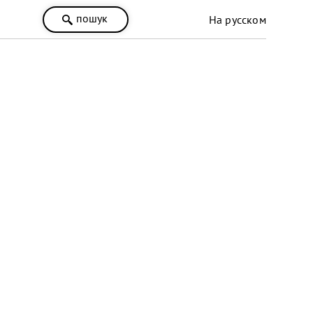
пошук
На русском