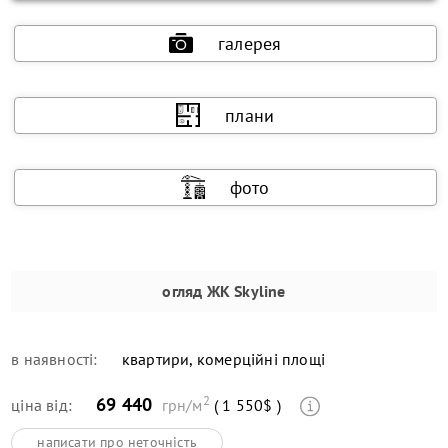
галерея
плани
фото
огляд
ЖК Skyline
в наявності:
квартири, комерційні площі
2
69 440
ціна від:
грн/м
( 1 550$ )
написати про неточність