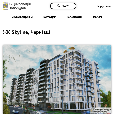
пошук
На русском
новобудови
котеджі
компанії
карта
ЖК Skyline, Чернівці