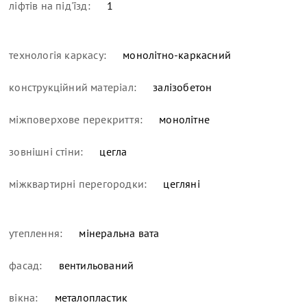
ліфтів на під'їзд:
1
технологія каркасу:
монолітно-каркасний
конструкційний матеріал:
залізобетон
міжповерхове перекриття:
монолітне
зовнішні стіни:
цегла
міжквартирні перегородки:
цегляні
утеплення:
мінеральна вата
фасад:
вентильований
вікна:
металопластик