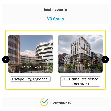
інші проекти
VD Group
‹
›
183 680 грн/м
2
Escape City, Буковель
ЖК Grand Residence
Chernivtsi
популярне: