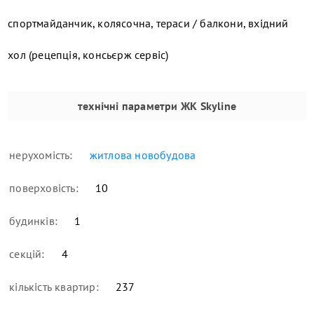
спортмайданчик, колясочна, тераси / балкони, вхідний
хол (рецепція, консьєрж сервіс)
технічні параметри
ЖК Skyline
нерухомість:
житлова новобудова
поверховість:
10
будинків:
1
секцій:
4
кількість квартир:
237