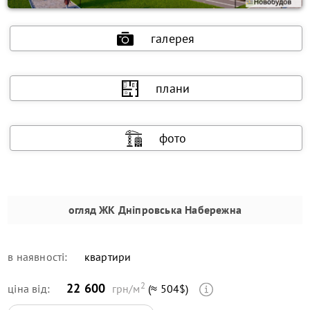
галерея
плани
фото
огляд
ЖК Дніпровська Набережна
в наявності:
квартири
2
22 600
ціна від:
грн/м
(≈ 504$)