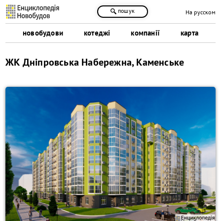
пошук
На русском
новобудови
котеджі
компанії
карта
ЖК Дніпровська Набережна, Каменське