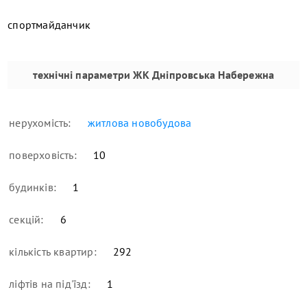
спортмайданчик
технічні параметри
ЖК Дніпровська Набережна
нерухомість:
житлова новобудова
поверховість:
10
будинків:
1
секцій:
6
кількість квартир:
292
ліфтів на під'їзд:
1