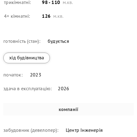
трикімнатні:
98 - 110
м.кв.
4+ кімнатні:
126
м.кв.
готовність (стан):
будується
хід будівництва
початок:
2023
здача в експлуатацію:
2026
компанії
забудовник (девелопер):
Центр Iнженерiя