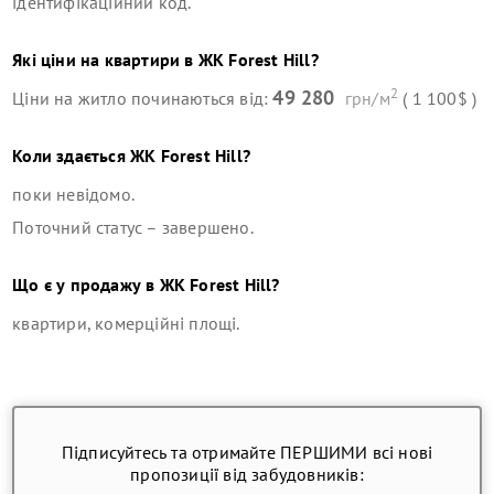
ідентифікаційний код.
Які ціни на квартири в
ЖК Forest Hill
?
2
49 280
Ціни на житло починаються від:
грн/м
( 1 100$ )
Коли здається
ЖК Forest Hill
?
поки невідомо.
Поточний статус –
завершено
.
Що є у продажу в
ЖК Forest Hill
?
квартири, комерційні площі
.
Підписуйтесь та отримайте ПЕРШИМИ всі нові
пропозиції від забудовників: