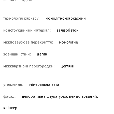
технологія каркасу:
монолітно-каркасний
конструкційний матеріал:
залізобетон
міжповерхове перекриття:
монолітне
зовнішні стіни:
цегла
міжквартирні перегородки:
цегляні
утеплення:
мінеральна вата
фасад:
декоративна штукатурка, вентильований,
клінкер