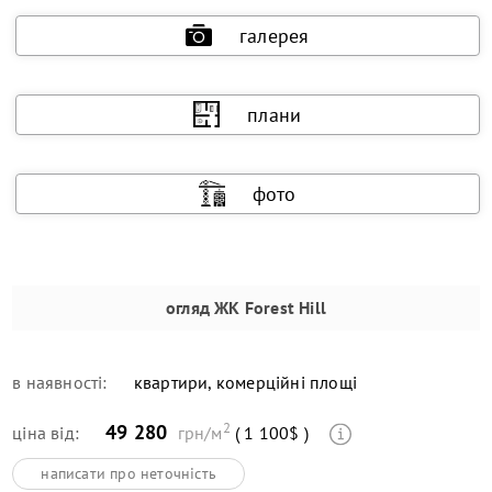
галерея
плани
фото
огляд
ЖК Forest Hill
в наявності:
квартири, комерційні площі
2
49 280
ціна від:
грн/м
( 1 100$ )
написати про неточність