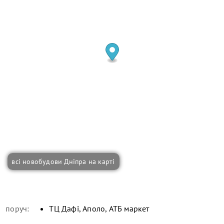
всі новобудови Дніпра на карті
поруч:
ТЦ Дафі, Аполо, АТБ маркет