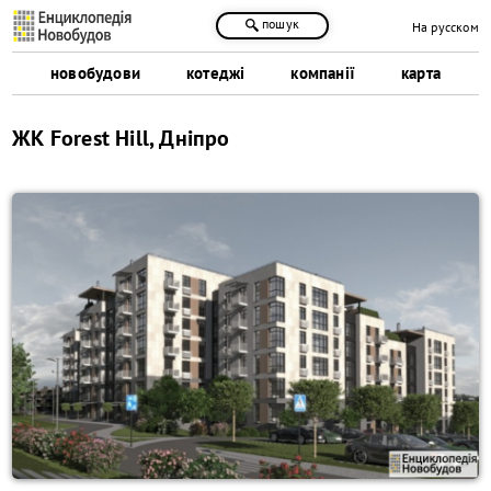
пошук
На русском
новобудови
котеджі
компанії
карта
ЖК Forest Hill, Дніпро