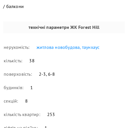
/ балкони
технічні параметри
ЖК Forest Hill
нерухомість:
житлова новобудова, таунхаус
кількість:
38
поверховість:
2-3, 6-8
будинків:
1
секцій:
8
кількість квартир:
253
ліфтів на під'їзд:
1