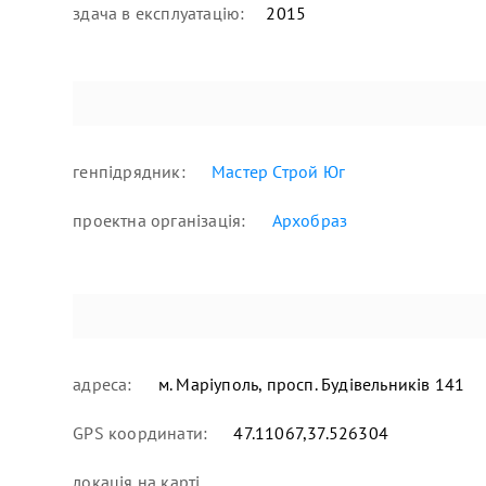
здача в експлуатацію:
2015
генпідрядник:
Мастер Строй Юг
проектна організація:
Архобраз
адреса:
м. Маріуполь, просп. Будівельників 141
GPS координати:
47.11067,37.526304
локація
на карті