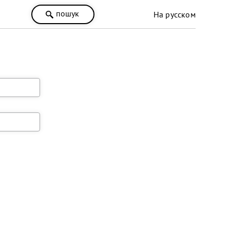
пошук
На русском