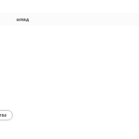
огляд
тва