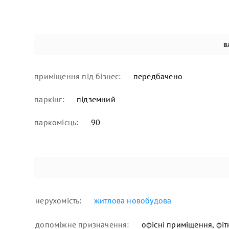
в
приміщення під бізнес:
передбачено
паркінг:
підземний
паркомісць:
90
нерухомість:
житлова новобудова
допоміжне призначення:
офісні приміщення, фітн