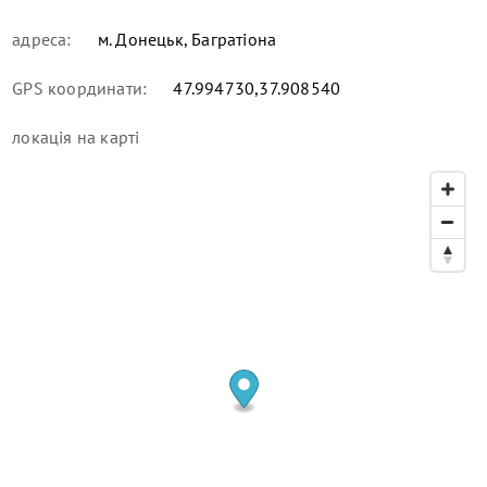
адреса:
м. Донецьк, Багратіона
GPS координати:
47.994730,37.908540
локація
на карті