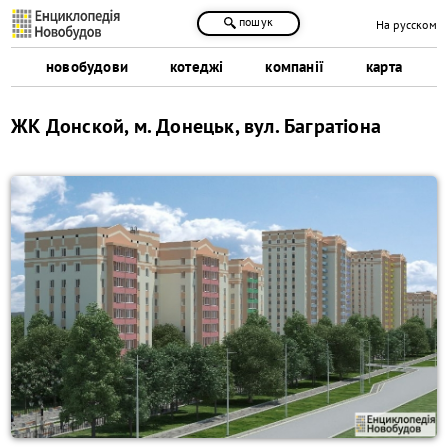
пошук
На русском
новобудови
котеджі
компанії
карта
ЖК Донской, м. Донецьк, вул. Багратіона