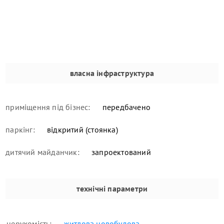
власна інфраструктура
приміщення під бізнес:
передбачено
паркінг:
відкритий (стоянка)
дитячий майданчик:
запроектований
технічні параметри
нерухомість:
житлова новобудова