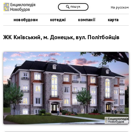
пошук
На русском
новобудови
котеджі
компанії
карта
ЖК Київський, м. Донецьк, вул. Політбойців