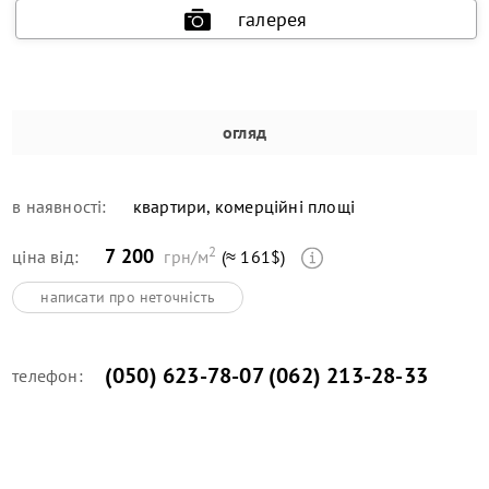
галерея
огляд
в наявності:
квартири, комерційні площі
2
7 200
ціна від:
грн/м
(≈ 161$)
написати про неточність
(050) 623-78-07 (062) 213-28-33
телефон: