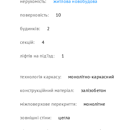
нерухомість:
житлова новобудова
поверховість:
10
будинків:
2
секцій:
4
ліфтів на під'їзд:
1
технологія каркасу:
монолітно-каркасний
конструкційний матеріал:
залізобетон
міжповерхове перекриття:
монолітне
зовнішні стіни:
цегла