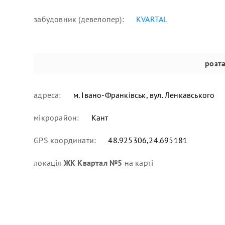
забудовник (девелопер):
KVARTAL
розт
адреса:
м. Івано-Франківськ, вул. Ленкавського
мікрорайон:
Кант
GPS координати:
48.925306,24.695181
локація
ЖК Квартал №5
на карті