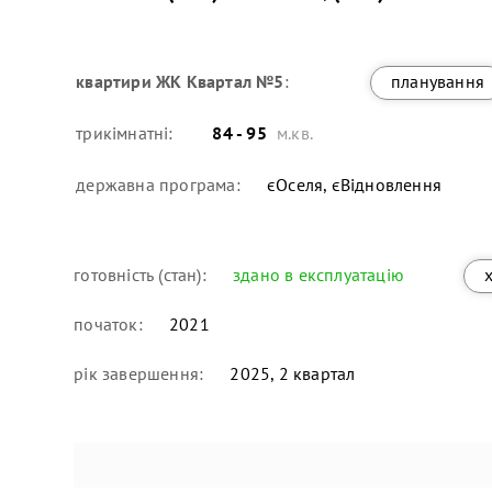
квартири
ЖК Квартал №5
:
планування
трикімнатні:
84 - 95
м.кв.
державна програма:
єОселя, єВідновлення
готовність (стан):
здано в експлуатацію
початок:
2021
рік завершення:
2025, 2 квартал