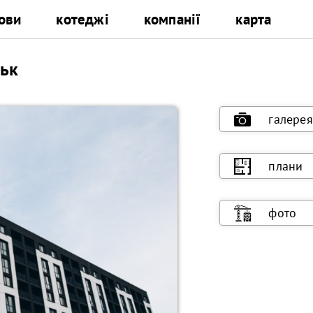
ови
котеджі
компанії
карта
ськ
галерея
плани
фото