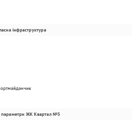
ласна інфраструктура
спортмайданчик
і параметри
ЖК Квартал №5