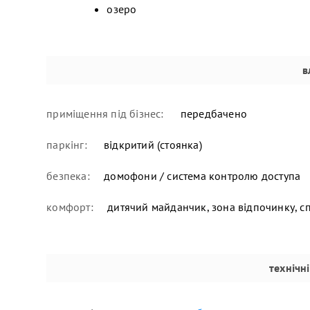
озеро
в
приміщення під бізнес:
передбачено
паркінг:
відкритий (стоянка)
безпека:
домофони / система контролю доступа
комфорт:
дитячий майданчик, зона відпочинку, 
технічн