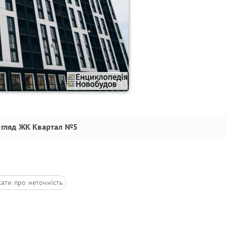
огляд
ЖК Квартал №5
ати про неточність