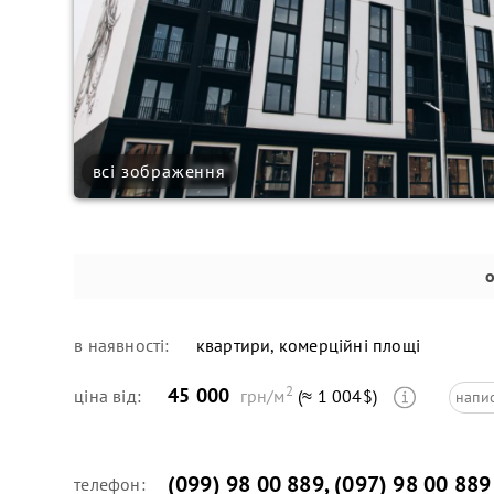
всі зображення
в наявності:
квартири, комерційні площі
2
45 000
ціна від:
грн/м
(≈ 1 004$)
напис
(099) 98 00 889
,
(097) 98 00 889
телефон: