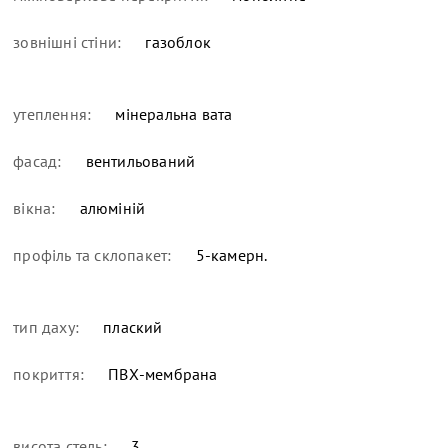
зовнішні стіни:
газоблок
утеплення:
мінеральна вата
фасад:
вентильований
вікна:
алюміній
профіль та склопакет:
5-камерн.
тип даху:
плаский
покриття:
ПВХ-мембрана
висота стель:
3