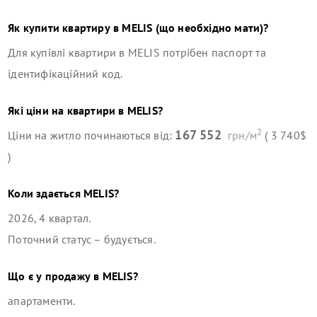
Як купити квартиру в
MELIS
(що необхідно мати)?
Для купівлі квартири в
MELIS
потрібен паспорт та
ідентифікаційний код.
Які ціни на квартири в
MELIS
?
2
167 552
Ціни на житло починаються від:
грн/м
( 3 740$
)
Коли здається
MELIS
?
2026, 4 квартал
.
Поточний статус –
будується
.
Що є у продажу в
MELIS
?
апартаменти
.