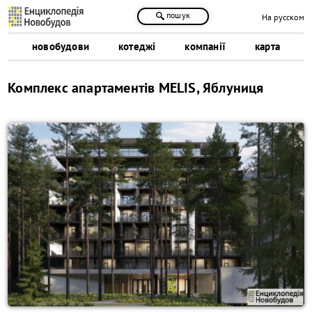
пошук
На русском
новобудови
котеджі
компанії
карта
Комплекс апартаментів MELIS, Яблуниця