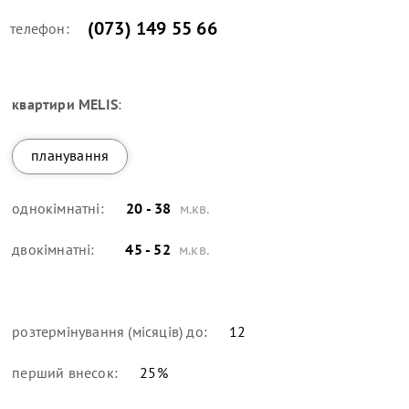
(073) 149 55 66
телефон:
квартири
MELIS
:
планування
однокімнатні:
20 - 38
м.кв.
двокімнатні:
45 - 52
м.кв.
розтермінування (місяців) до:
12
перший внесок:
25
%