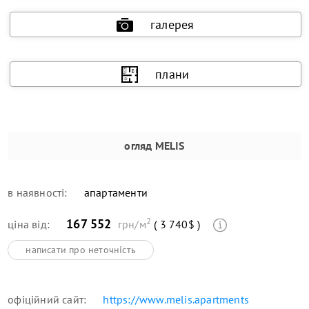
галерея
плани
огляд
MELIS
в наявності:
апартаменти
2
167 552
ціна від:
грн/м
( 3 740$ )
написати про неточність
офіційний сайт:
https://www.melis.apartments