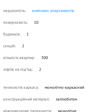
нерухомість:
комплекс апартаментів
поверховість:
10
будинків:
1
секцій:
2
кількість квартир:
300
ліфтів на під'їзд:
2
технологія каркасу:
монолітно-каркасний
конструкційний матеріал:
залізобетон
міжповерхове перекриття:
монолітне