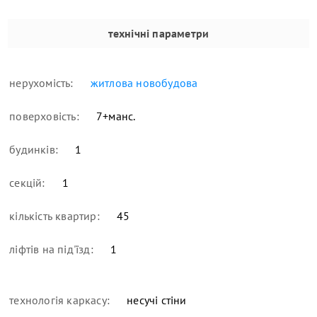
технічні параметри
нерухомість:
житлова новобудова
поверховість:
7+манс.
будинків:
1
секцій:
1
кількість квартир:
45
ліфтів на під'їзд:
1
технологія каркасу:
несучі стіни