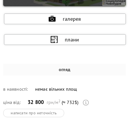
галерея
плани
огляд
в наявності:
немає вільних площ
2
32 800
ціна від:
грн/м
(≈ 732$)
написати про неточність