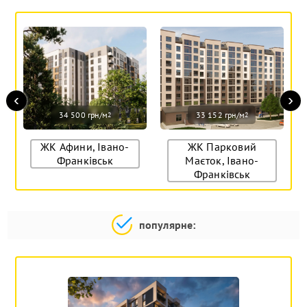
‹
›
34 500 грн/м
33 152 грн/м
2
2
ЖК Афини, Івано-
ЖК Парковий
Франківськ
Маєток, Івано-
Франківськ
популярне: