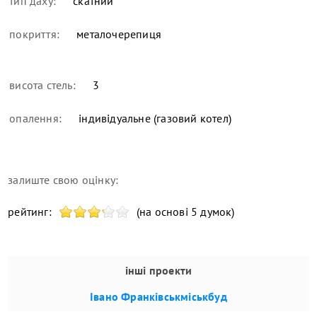
тип даху:
скатний
покриття:
металочерепиця
висота стель:
3
опалення:
індивідуальне (газовий котел)
залиште свою оцінку:
рейтинг:
(на основі 5 думок)
інші проекти
Івано Франківськміськбуд