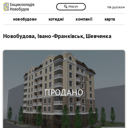
пошук
На русском
новобудови
котеджі
компанії
карта
Новобудова, Івано-Франківськ, Шевченка