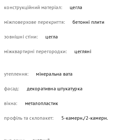
конструкційний матеріал:
цегла
міжповерхове перекриття:
бетонні плити
зовнішні стіни:
цегла
міжквартирні перегородки:
цегляні
утеплення:
мінеральна вата
фасад:
декоративна штукатурка
вікна:
металопластик
профіль та склопакет:
5-камерн./2-камерн.